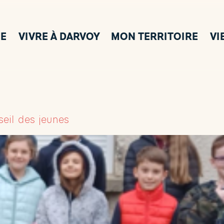
E
VIVRE À DARVOY
MON TERRITOIRE
VI
eil des jeunes