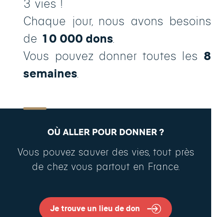
3 vies !
Chaque jour, nous avons besoins
de
10 000 dons
.
Vous pouvez donner toutes les
8
semaines
.
OÙ ALLER POUR DONNER ?
Vous pouvez sauver des vies, tout près
de chez vous partout en France.
Je trouve un lieu de don