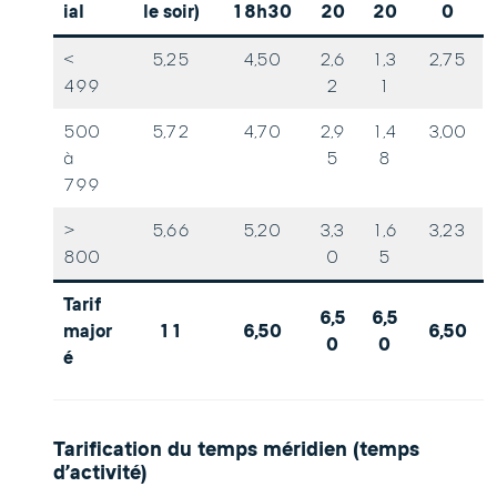
ial
le soir)
18h30
20
20
0
<
5,25
4,50
2,6
1,3
2,75
499
2
1
500
5,72
4,70
2,9
1,4
3,00
à
5
8
799
>
5,66
5,20
3,3
1,6
3,23
800
0
5
Tarif
6,5
6,5
major
11
6,50
6,50
0
0
é
Tarification du temps méridien (temps
d’activité)