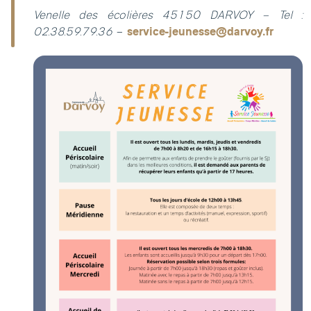
Venelle des écolières 45150 DARVOY – Tel :
02.38.59.79.36
–
service-jeunesse@darvoy.fr