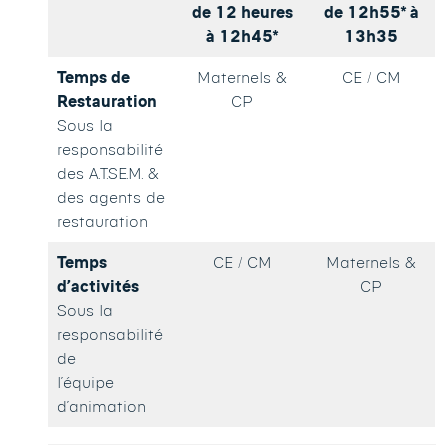
de 12 heures
de 12h55* à
à 12h45*
13h35
Temps de
Maternels &
CE / CM
Restauration
CP
Sous la
responsabilité
des A.T.SE.M. &
des agents de
restauration
Temps
CE / CM
Maternels &
d’activités
CP
Sous la
responsabilité
de
l’équipe
d’animation