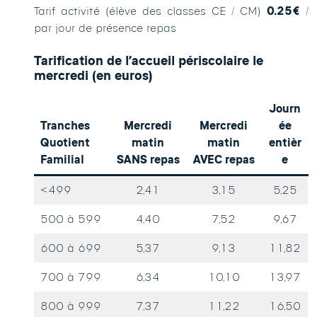
Tarif activité (élève des classes CE / CM)
0.25€
/
par jour de présence repas
Tarification de l’accueil périscolaire le
mercredi (en euros)
Journ
Tranches
Mercredi
Mercredi
ée
Quotient
matin
matin
entièr
Familial
SANS repas
AVEC repas
e
<499
2,41
3,15
5,25
500 à 599
4,40
7,52
9,67
600 à 699
5,37
9,13
11,82
700 à 799
6,34
10,10
13,97
800 à 999
7,37
11,22
16,50