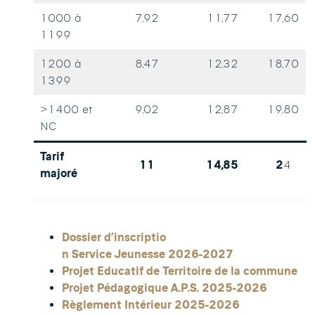
1000 à
7,92
11,77
17,60
1199
1200 à
8,47
12,32
18,70
1399
>1400 et
9,02
12,87
19,80
NC
Tarif
11
14,85
2
4
majoré
Dossier d’inscriptio
n Service Jeunesse 2026-2027
Projet Educatif de Territoire de la commune
Projet Pédagogique A.P.S. 2025-2026
Règlement Intérieur 2025-2026